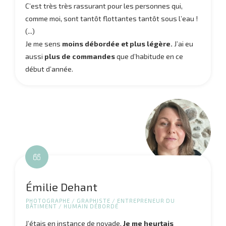
C’est très très rassurant pour les personnes qui,
comme moi, sont tantôt flottantes tantôt sous l’eau !
(...)
Je me sens
moi
ns débordée et plus légère.
J’ai eu
aussi
plus de commandes
que d’habitude
en ce
début d’année.
Émilie Dehant
PHOTOGRAPHE / GRAPHISTE / ENTREPRENEUR DU
BÂTIMENT / HUMAIN DÉBORDÉ
J’étais en instance de noyade.
Je me heurtais