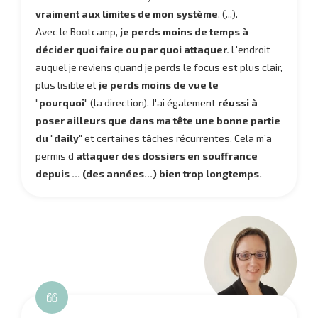
vraiment
aux limites de mon système
, (...)
.
Avec le Bootcamp,
je perds moins de temps à
décider quoi faire ou par quoi attaquer
.
L'endroit
auquel je reviens quand je perds le focus est plus clair,
plus lisible et
je perds moins de vue le
"pourquoi"
(la direction). J'ai également
réussi à
poser ailleurs que dans ma tête une bonne partie
du "daily"
et certaines tâches récurrentes. Cela m’a
permis d’
attaquer des dossiers en souffrance
depuis ... (des années...) bien trop longtemps
.